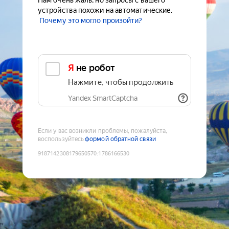
Нам очень жаль, но запросы с вашего
устройства похожи на автоматические.
Почему это могло произойти?
Я не робот
Нажмите, чтобы продолжить
Yandex SmartCaptcha
Если у вас возникли проблемы, пожалуйста,
воспользуйтесь
формой обратной связи
9187142308179650570
:
1786166530