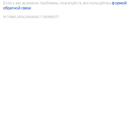
Если у вас возникли проблемы, пожалуйста, воспользуйтесь
формой
обратной связи
9174965245423944445
:
1785985077