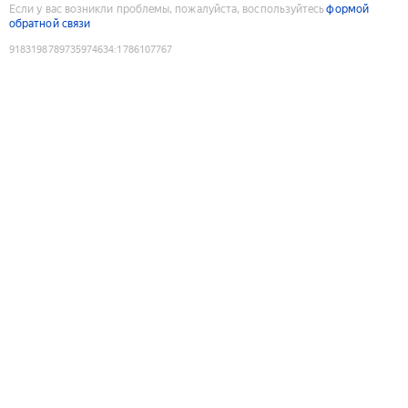
Если у вас возникли проблемы, пожалуйста, воспользуйтесь
формой
обратной связи
9183198789735974634
:
1786107767