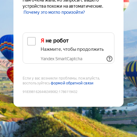
Нам очень жаль, но запросы с вашего
устройства похожи на автоматические.
Почему это могло произойти?
Я не робот
Нажмите, чтобы продолжить
Yandex SmartCaptcha
Если у вас возникли проблемы, пожалуйста,
воспользуйтесь
формой обратной связи
9183981626446349082
:
1786119432