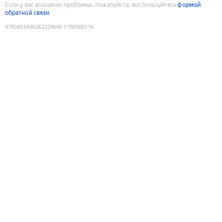
Если у вас возникли проблемы, пожалуйста, воспользуйтесь
формой
обратной связи
9180403646362229646
:
1786066116