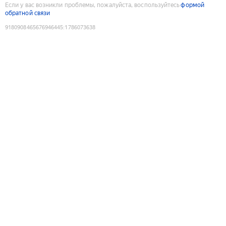
Если у вас возникли проблемы, пожалуйста, воспользуйтесь
формой
обратной связи
9180908465676946445
:
1786073638