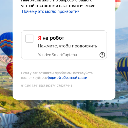
Нам очень жаль, но запросы с вашего
устройства похожи на автоматические.
Почему это могло произойти?
Я не робот
Нажмите, чтобы продолжить
Yandex SmartCaptcha
Если у вас возникли проблемы, пожалуйста,
воспользуйтесь
формой обратной связи
9193914341156619217
:
1786267441