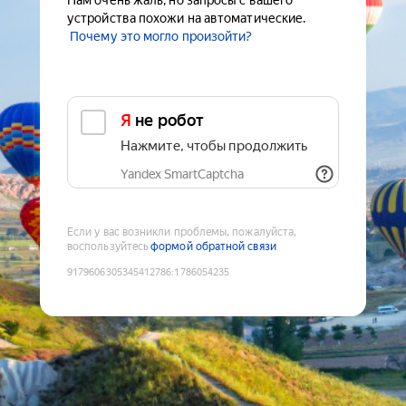
Нам очень жаль, но запросы с вашего
устройства похожи на автоматические.
Почему это могло произойти?
Я не робот
Нажмите, чтобы продолжить
Yandex SmartCaptcha
Если у вас возникли проблемы, пожалуйста,
воспользуйтесь
формой обратной связи
9179606305345412786
:
1786054235