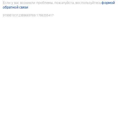
Если у вас возникли проблемы, пожалуйста, воспользуйтесь
формой
обратной связи
9199818312389669769
:
1786355417