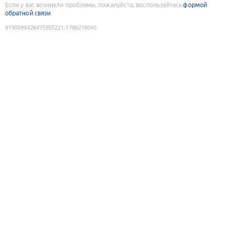
Если у вас возникли проблемы, пожалуйста, воспользуйтесь
формой
обратной связи
9190599426475955221
:
1786218045