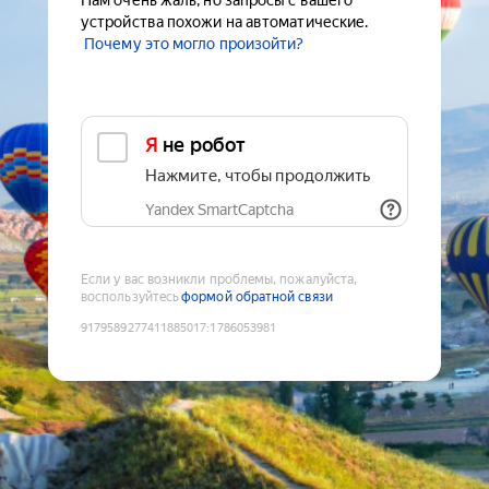
Нам очень жаль, но запросы с вашего
устройства похожи на автоматические.
Почему это могло произойти?
Я не робот
Нажмите, чтобы продолжить
Yandex SmartCaptcha
Если у вас возникли проблемы, пожалуйста,
воспользуйтесь
формой обратной связи
9179589277411885017
:
1786053981