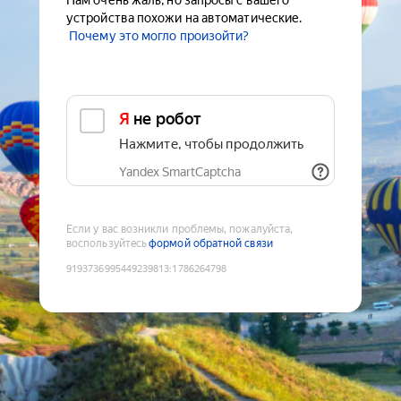
Нам очень жаль, но запросы с вашего
устройства похожи на автоматические.
Почему это могло произойти?
Я не робот
Нажмите, чтобы продолжить
Yandex SmartCaptcha
Если у вас возникли проблемы, пожалуйста,
воспользуйтесь
формой обратной связи
9193736995449239813
:
1786264798