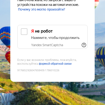
Нам очень жаль, но запросы с вашего
устройства похожи на автоматические.
Почему это могло произойти?
Я не робот
Нажмите, чтобы продолжить
Yandex SmartCaptcha
Если у вас возникли проблемы, пожалуйста,
воспользуйтесь
формой обратной связи
9176652926047658409
:
1786010226