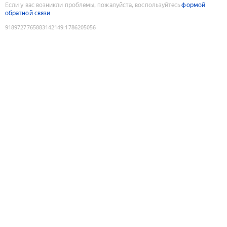
Если у вас возникли проблемы, пожалуйста, воспользуйтесь
формой
обратной связи
9189727765883142149
:
1786205056