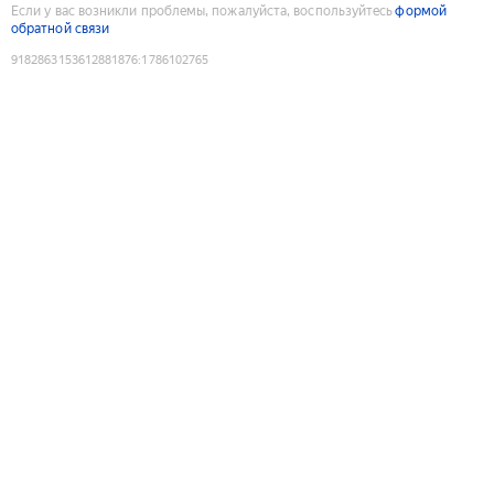
Если у вас возникли проблемы, пожалуйста, воспользуйтесь
формой
обратной связи
9182863153612881876
:
1786102765