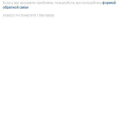
Если у вас возникли проблемы, пожалуйста, воспользуйтесь
формой
обратной связи
9189321741754461979
:
1786199006