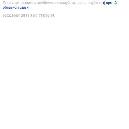
Если у вас возникли проблемы, пожалуйста, воспользуйтесь
формой
обратной связи
9202280604255551890
:
1786392108