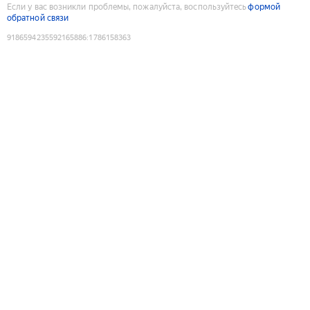
Если у вас возникли проблемы, пожалуйста, воспользуйтесь
формой
обратной связи
9186594235592165886
:
1786158363