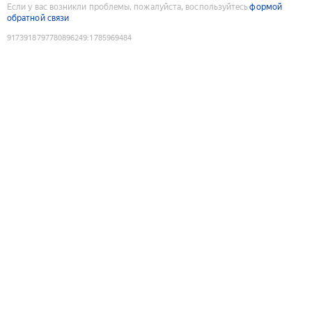
Если у вас возникли проблемы, пожалуйста, воспользуйтесь
формой
обратной связи
9173918797780896249
:
1785969484