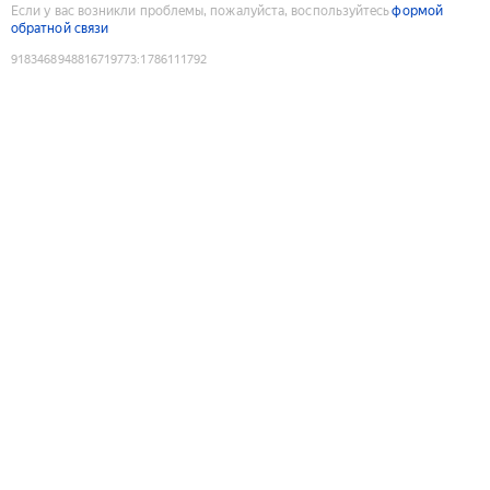
Если у вас возникли проблемы, пожалуйста, воспользуйтесь
формой
обратной связи
9183468948816719773
:
1786111792