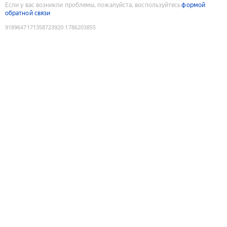
Если у вас возникли проблемы, пожалуйста, воспользуйтесь
формой
обратной связи
9189647171358723920
:
1786203855