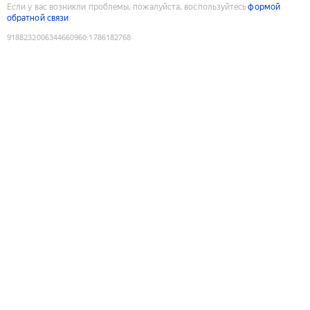
Если у вас возникли проблемы, пожалуйста, воспользуйтесь
формой
обратной связи
9188232006344660960
:
1786182768