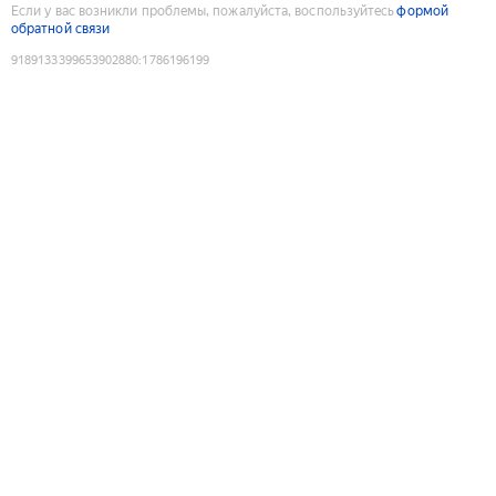
Если у вас возникли проблемы, пожалуйста, воспользуйтесь
формой
обратной связи
9189133399653902880
:
1786196199