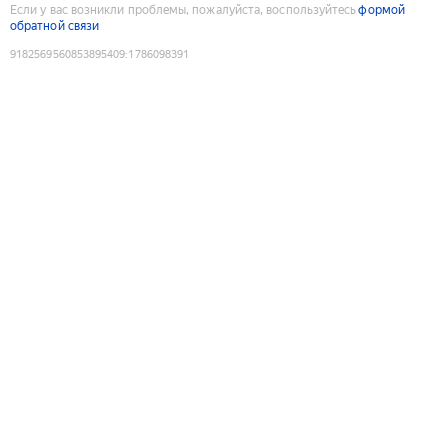
Если у вас возникли проблемы, пожалуйста, воспользуйтесь
формой
обратной связи
9182569560853895409
:
1786098391