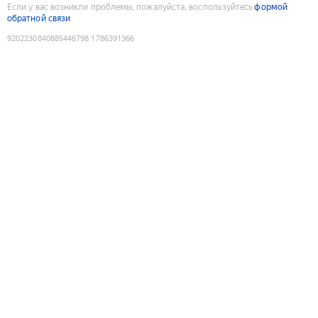
Если у вас возникли проблемы, пожалуйста, воспользуйтесь
формой
обратной связи
9202230840885446798
:
1786391366