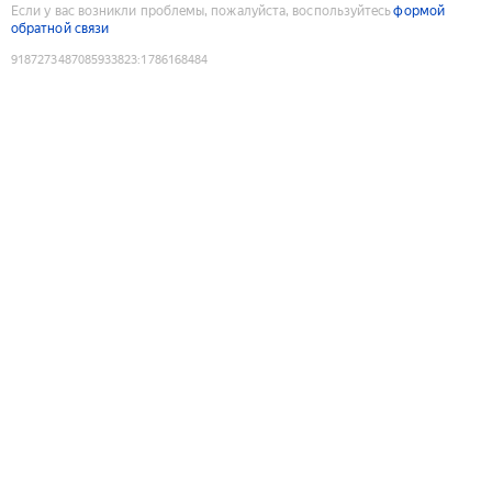
Если у вас возникли проблемы, пожалуйста, воспользуйтесь
формой
обратной связи
9187273487085933823
:
1786168484