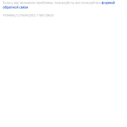
Если у вас возникли проблемы, пожалуйста, воспользуйтесь
формой
обратной связи
9184666212760452052
:
1786129633