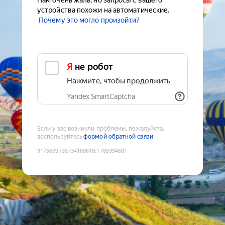
Нам очень жаль, но запросы с вашего
устройства похожи на автоматические.
Почему это могло произойти?
Я не робот
Нажмите, чтобы продолжить
Yandex SmartCaptcha
Если у вас возникли проблемы, пожалуйста,
воспользуйтесь
формой обратной связи
9175609735734168618
:
1785994681