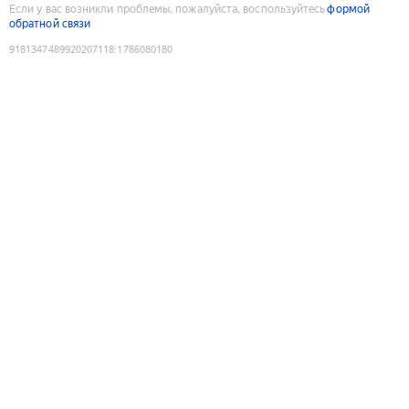
Если у вас возникли проблемы, пожалуйста, воспользуйтесь
формой
обратной связи
9181347489920207118
:
1786080180