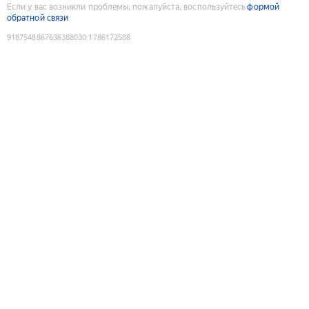
Если у вас возникли проблемы, пожалуйста, воспользуйтесь
формой
обратной связи
9187548867636388030
:
1786172588