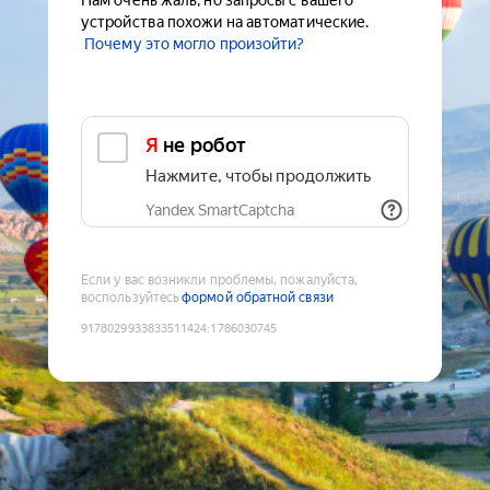
Нам очень жаль, но запросы с вашего
устройства похожи на автоматические.
Почему это могло произойти?
Я не робот
Нажмите, чтобы продолжить
Yandex SmartCaptcha
Если у вас возникли проблемы, пожалуйста,
воспользуйтесь
формой обратной связи
9178029933833511424
:
1786030745