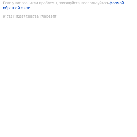
Если у вас возникли проблемы, пожалуйста, воспользуйтесь
формой
обратной связи
9178211523574388788
:
1786033451