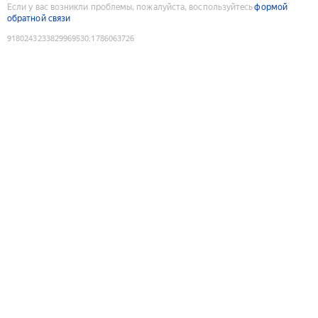
Если у вас возникли проблемы, пожалуйста, воспользуйтесь
формой
обратной связи
9180243233829969530
:
1786063726