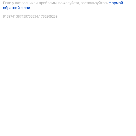
Если у вас возникли проблемы, пожалуйста, воспользуйтесь
формой
обратной связи
9189741387439733534
:
1786205259