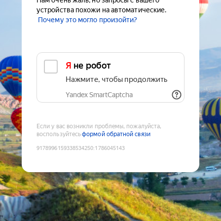
Нам очень жаль, но запросы с вашего
устройства похожи на автоматические.
Почему это могло произойти?
Я не робот
Нажмите, чтобы продолжить
Yandex SmartCaptcha
Если у вас возникли проблемы, пожалуйста,
воспользуйтесь
формой обратной связи
9178996159338534250
:
1786045143