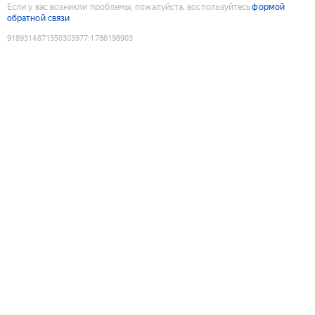
Если у вас возникли проблемы, пожалуйста, воспользуйтесь
формой
обратной связи
9189314871350303977
:
1786198903