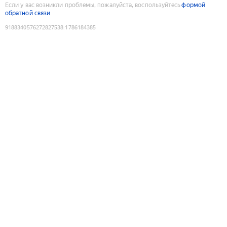
Если у вас возникли проблемы, пожалуйста, воспользуйтесь
формой
обратной связи
9188340576272827538
:
1786184385