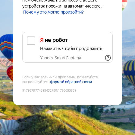
Нам очень жаль, но запросы с вашего
устройства похожи на автоматические.
Почему это могло произойти?
Я не робот
Нажмите, чтобы продолжить
Yandex SmartCaptcha
Если у вас возникли проблемы, пожалуйста,
воспользуйтесь
формой обратной связи
9179579774595432730
:
1786053839