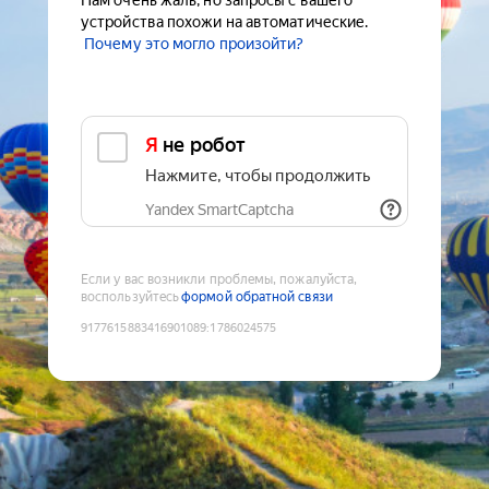
Нам очень жаль, но запросы с вашего
устройства похожи на автоматические.
Почему это могло произойти?
Я не робот
Нажмите, чтобы продолжить
Yandex SmartCaptcha
Если у вас возникли проблемы, пожалуйста,
воспользуйтесь
формой обратной связи
9177615883416901089
:
1786024575