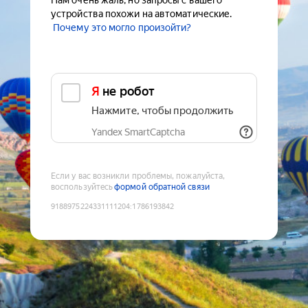
Нам очень жаль, но запросы с вашего
устройства похожи на автоматические.
Почему это могло произойти?
Я не робот
Нажмите, чтобы продолжить
Yandex SmartCaptcha
Если у вас возникли проблемы, пожалуйста,
воспользуйтесь
формой обратной связи
9188975224331111204
:
1786193842