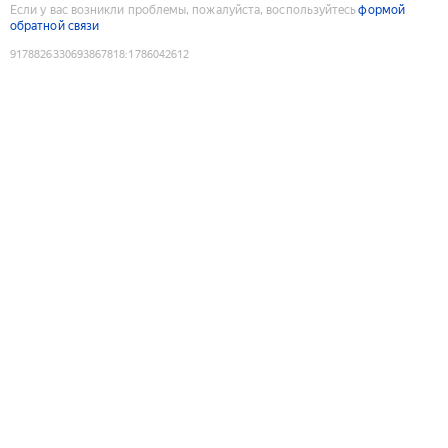
Если у вас возникли проблемы, пожалуйста, воспользуйтесь
формой
обратной связи
9178826330693867818
:
1786042612