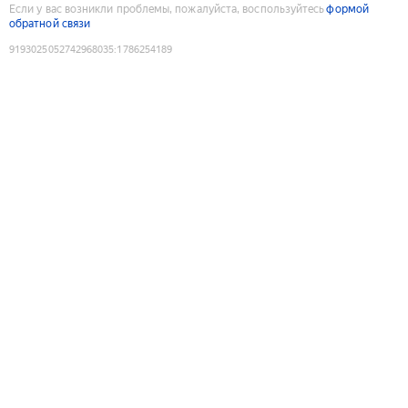
Если у вас возникли проблемы, пожалуйста, воспользуйтесь
формой
обратной связи
9193025052742968035
:
1786254189