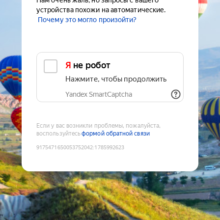
Нам очень жаль, но запросы с вашего
устройства похожи на автоматические.
Почему это могло произойти?
Я не робот
Нажмите, чтобы продолжить
Yandex SmartCaptcha
Если у вас возникли проблемы, пожалуйста,
воспользуйтесь
формой обратной связи
9175471650053752042
:
1785992623