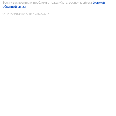
Если у вас возникли проблемы, пожалуйста, воспользуйтесь
формой
обратной связи
9192922194450235301
:
1786252657