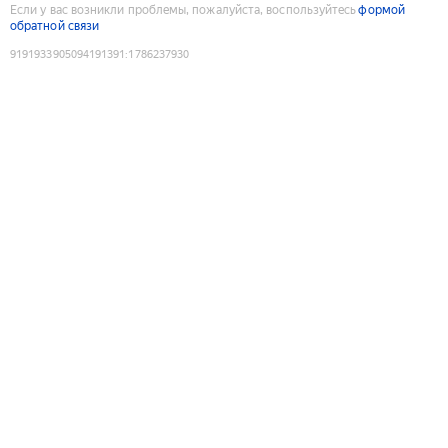
Если у вас возникли проблемы, пожалуйста, воспользуйтесь
формой
обратной связи
9191933905094191391
:
1786237930