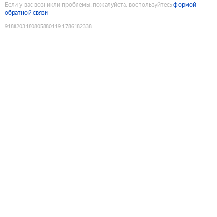
Если у вас возникли проблемы, пожалуйста, воспользуйтесь
формой
обратной связи
9188203180805880119
:
1786182338