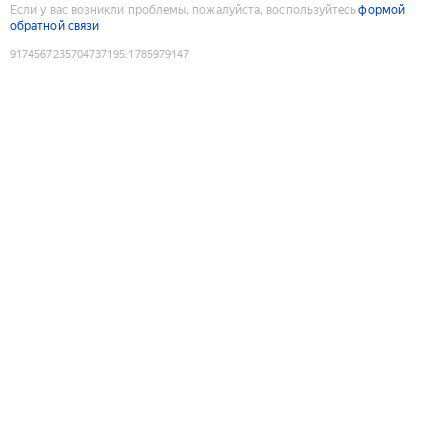
Если у вас возникли проблемы, пожалуйста, воспользуйтесь
формой
обратной связи
9174567235704737195
:
1785979147