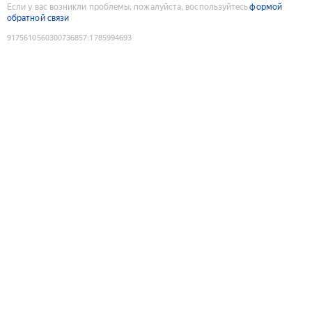
Если у вас возникли проблемы, пожалуйста, воспользуйтесь
формой
обратной связи
9175610560300736857
:
1785994693