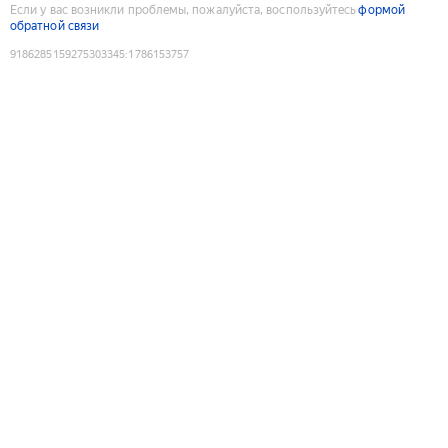
Если у вас возникли проблемы, пожалуйста, воспользуйтесь
формой
обратной связи
9186285159275303345
:
1786153757