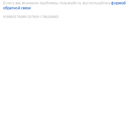
Если у вас возникли проблемы, пожалуйста, воспользуйтесь
формой
обратной связи
9189835740891207959
:
1786206665